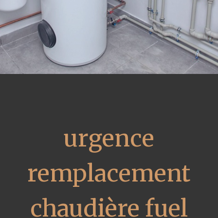
urgence
remplacement
chaudière fuel