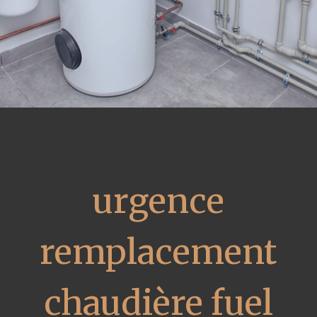
urgence
remplacement
chaudière fuel