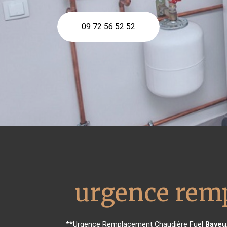
09 72 56 52 52
urgence remp
**Urgence Remplacement Chaudière Fuel
Bayeu