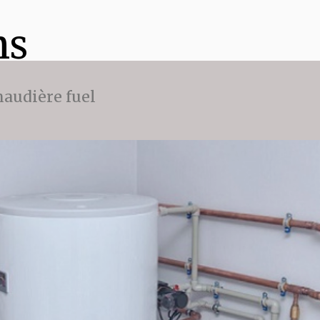
ns
audière fuel