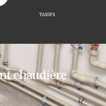
TARIFS
t chaudière