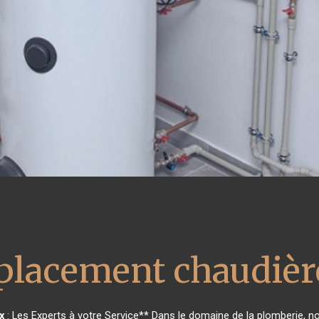
lacement chaudière
x
: Les Experts à votre Service** Dans le domaine de la plomberie, not