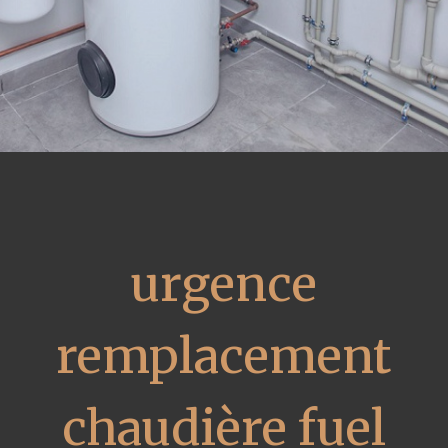
urgence
remplacement
chaudière fuel