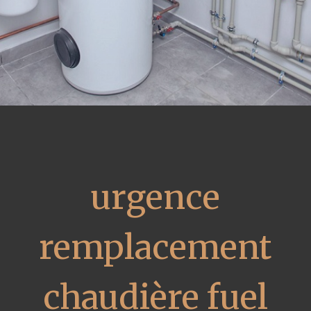
urgence
remplacement
chaudière fuel