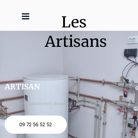
Les 
Artisans
ARTISAN
urgence remplacement chaudière fuel Blagnac
09 72 56 52 52