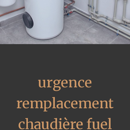
urgence
remplacement
chaudière fuel