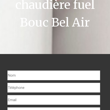
chaudière fuel
Bouc Bel Air