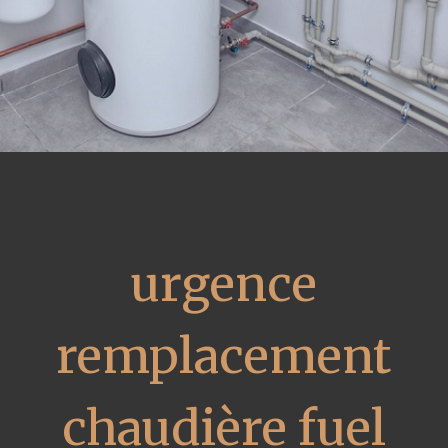
urgence
remplacement
chaudière fuel