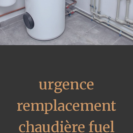
urgence
remplacement
chaudière fuel