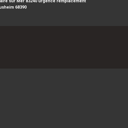
aire sur Mer 83240
urgence remplacement
usheim 68390