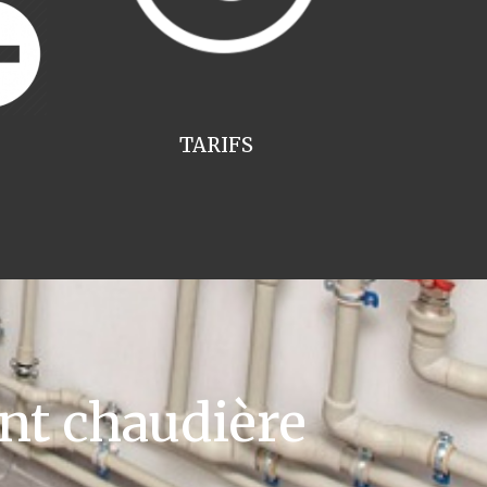
TARIFS
t chaudière