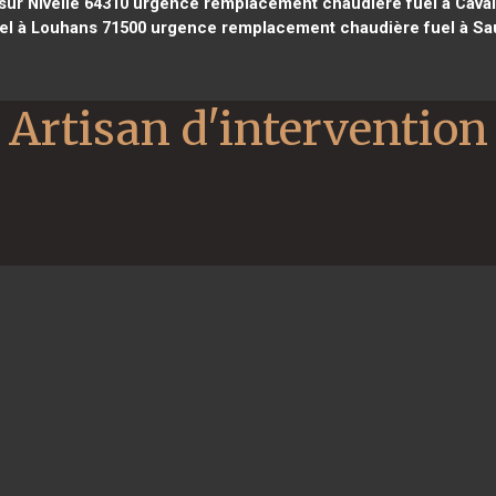
ur Nivelle 64310
urgence remplacement chaudière fuel à Caval
el à Louhans 71500
urgence remplacement chaudière fuel à Sa
Artisan d'intervention