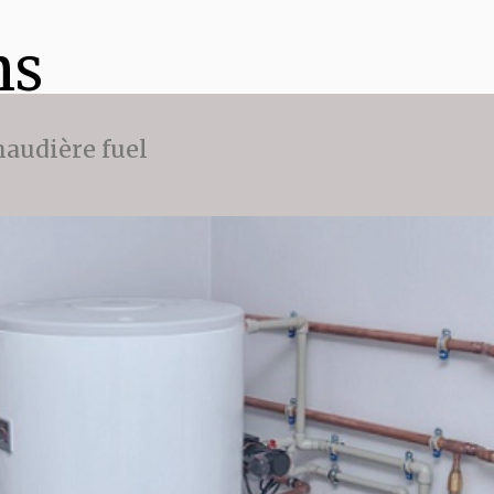
ns
audière fuel