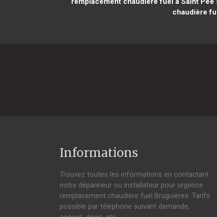
remplacement chaudière fuel à Saint Pée s
chaudière fu
Informations
Trouvez toutes les informations en contactant
notre dépanneur ou installateur pour urgence
remplacement chaudière fuel Bruguières. Tarifs
possible par téléphone suivant demande,
conseil, devis, etc.