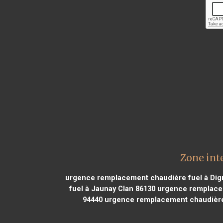
Zone int
urgence remplacement chaudière fuel à Dign
fuel à Jaunay Clan 86130
urgence remplacem
94440
urgence remplacement chaudière 