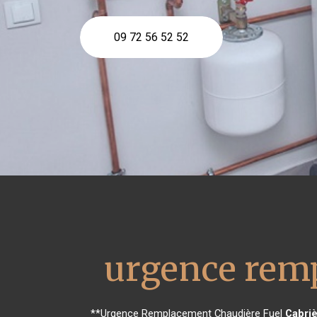
09 72 56 52 52
urgence remp
**Urgence Remplacement Chaudière Fuel
Cabri