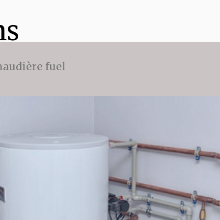
ns
audière fuel