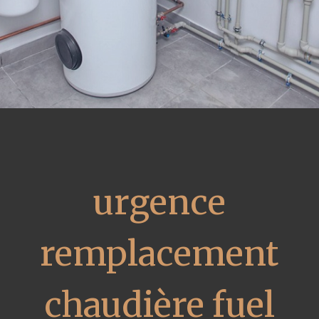
urgence
remplacement
chaudière fuel