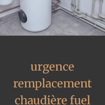
urgence
remplacement
chaudière fuel