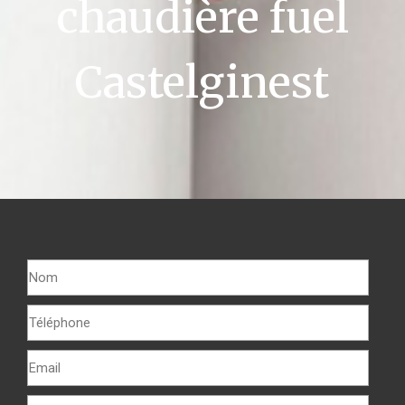
chaudière fuel
Castelginest