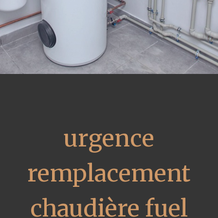
urgence
remplacement
chaudière fuel