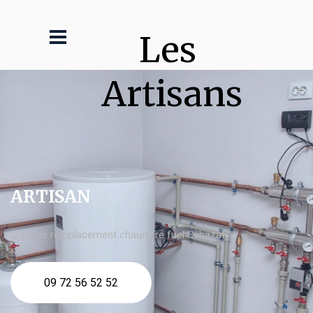
Les 
Artisans
ARTISAN
urgence remplacement chaudière fuel Cébazat
09 72 56 52 52