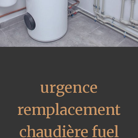
urgence
remplacement
chaudière fuel