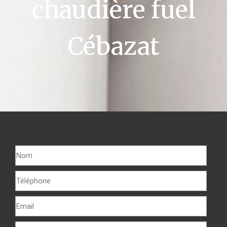
chaudière fuel
Cébazat