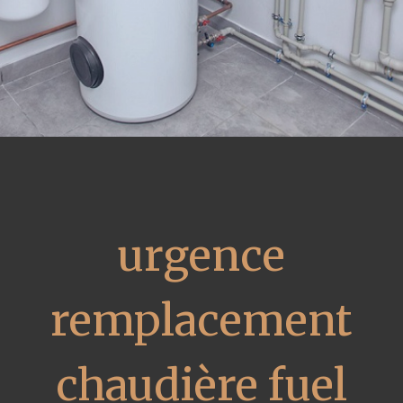
urgence
remplacement
chaudière fuel