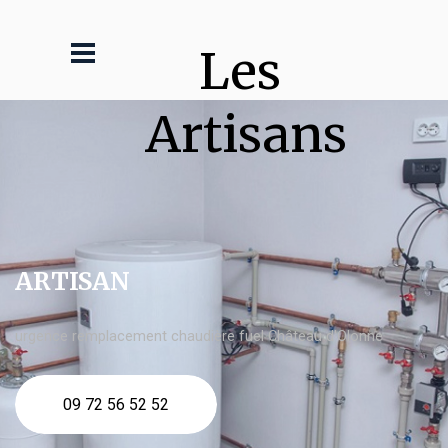
Les 
Artisans
ARTISAN
urgence remplacement chaudière fuel Château d'Olonne
09 72 56 52 52