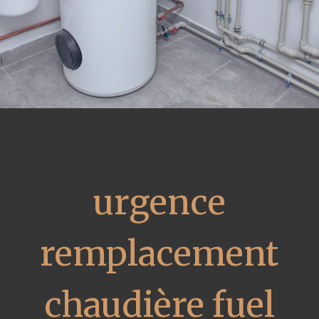
urgence
remplacement
chaudière fuel