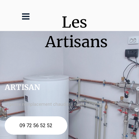
Les 
Artisans
ARTISAN
urgence remplacement chaudière fuel Chécy
09 72 56 52 52