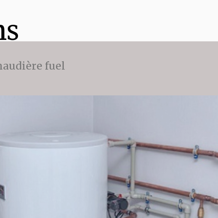
ns
audière fuel