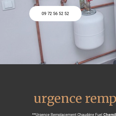
09 72 56 52 52
urgence remp
**Urgence Remplacement Chaudière Fuel
Chemil