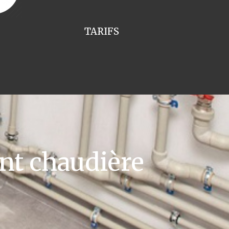
TARIFS
t chaudière