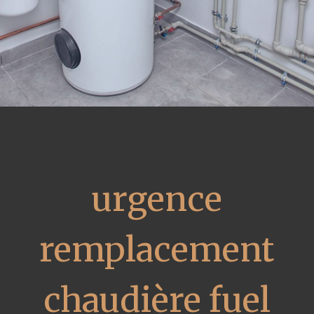
urgence
remplacement
chaudière fuel