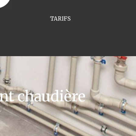
TARIFS
t chaudière