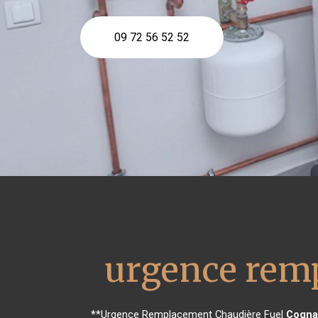
09 72 56 52 52
urgence remp
**Urgence Remplacement Chaudière Fuel
Cogna