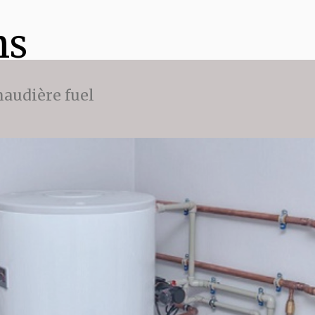
ns
audière fuel