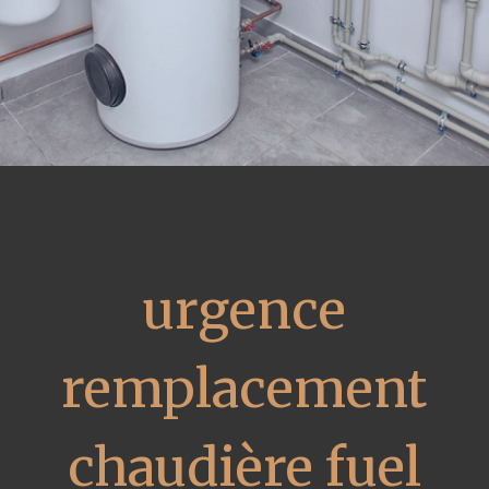
urgence
remplacement
chaudière fuel