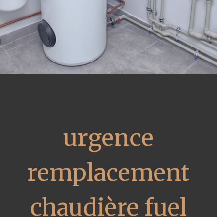
urgence
remplacement
chaudière fuel