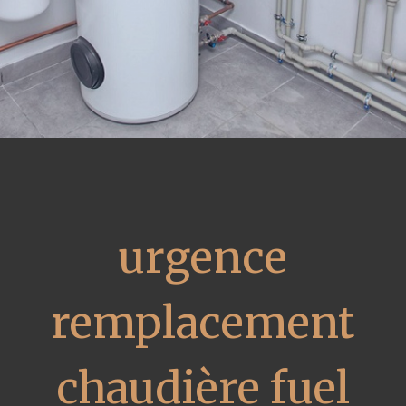
urgence
remplacement
chaudière fuel