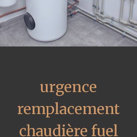
urgence
remplacement
chaudière fuel