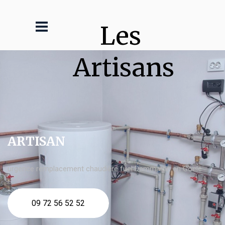
Les 
Artisans
ARTISAN
urgence remplacement chaudière fuel Dammartin en Goële
09 72 56 52 52