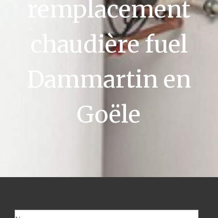
remplacement
chaudière fuel
Dammartin en
Goële