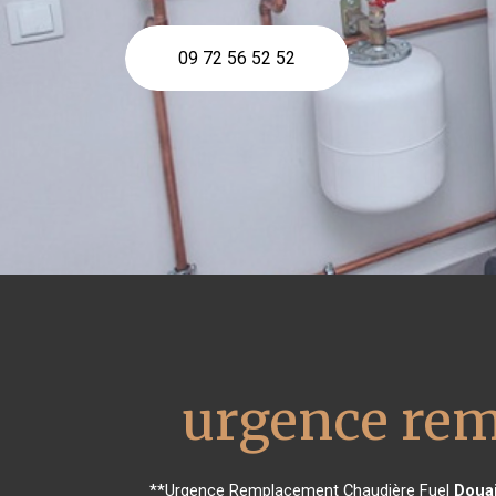
09 72 56 52 52
urgence rem
**Urgence Remplacement Chaudière Fuel
Doua