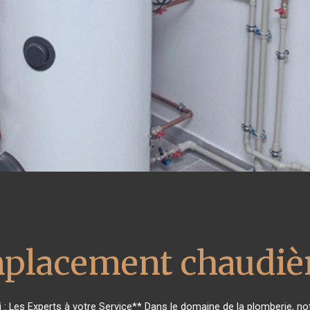
placement chaudièr
i
: Les Experts à votre Service** Dans le domaine de la plomberie, not