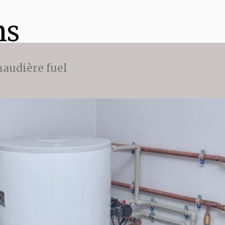
ns
audière fuel