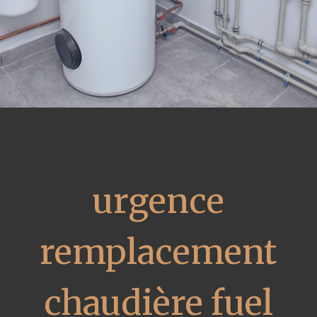
urgence
remplacement
chaudière fuel