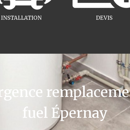
INSTALLATION
DEVIS
gence remplacemen
fuel Épernay