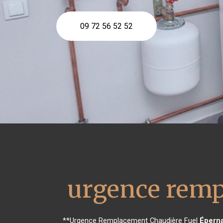
09 72 56 52 52
urgence remp
**Urgence Remplacement Chaudière Fuel
Épern