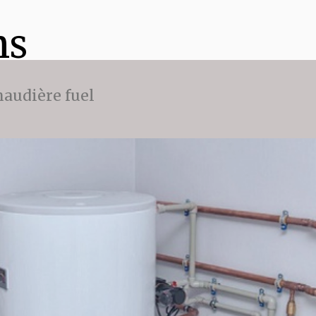
ns
audière fuel