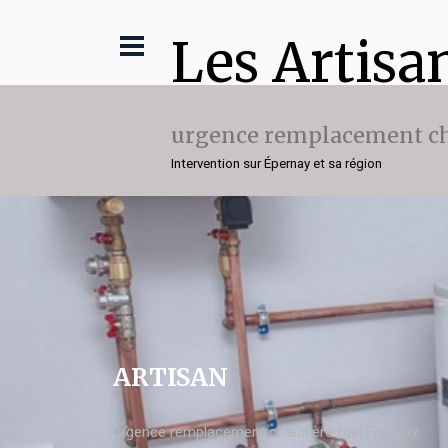
Les Artisa
urgence remplacement ch
Intervention sur Épernay et sa région
ARTISAN
urgence remplacement chaudière fuel Épernay