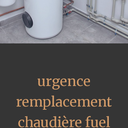
urgence
remplacement
chaudière fuel