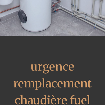
urgence
remplacement
chaudière fuel