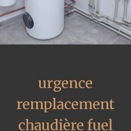
urgence
remplacement
chaudière fuel