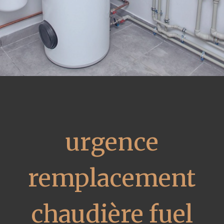
urgence
remplacement
chaudière fuel