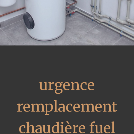
urgence
remplacement
chaudière fuel