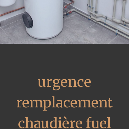
urgence
remplacement
chaudière fuel