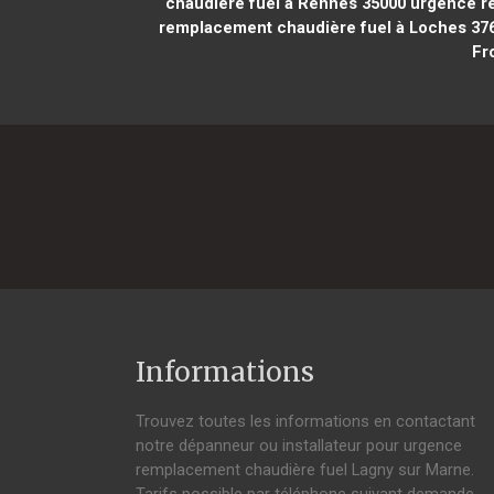
chaudière fuel à Rennes 35000
urgence re
remplacement chaudière fuel à Loches 37
Fr
Informations
Trouvez toutes les informations en contactant
notre dépanneur ou installateur pour urgence
remplacement chaudière fuel Lagny sur Marne.
Tarifs possible par téléphone suivant demande,