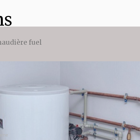
ns
audière fuel
arne