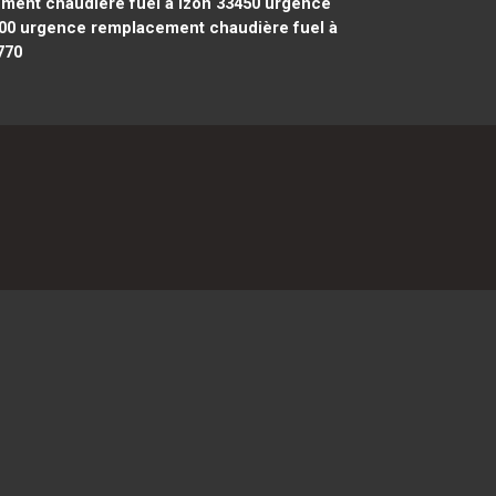
ent chaudière fuel à Izon 33450
urgence
00
urgence remplacement chaudière fuel à
770