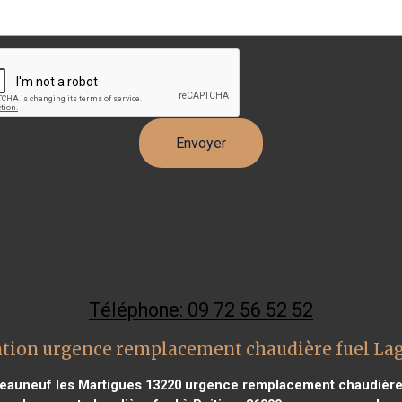
Téléphone: 09 72 56 52 52
ntion urgence remplacement chaudière fuel La
eauneuf les Martigues 13220
urgence remplacement chaudière f