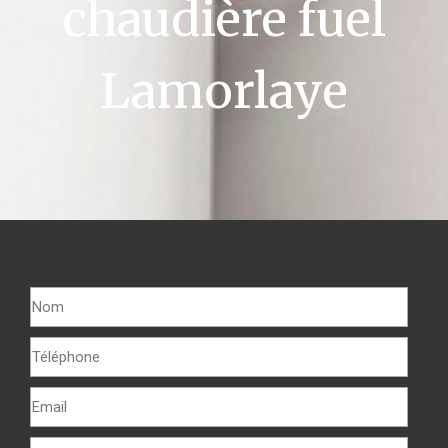
chaudière fuel
Lamorlaye