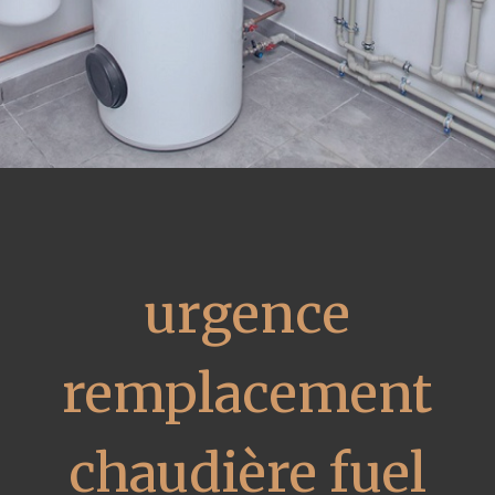
urgence
remplacement
chaudière fuel