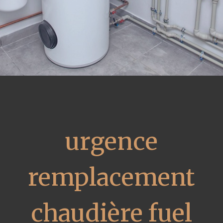
urgence
remplacement
chaudière fuel