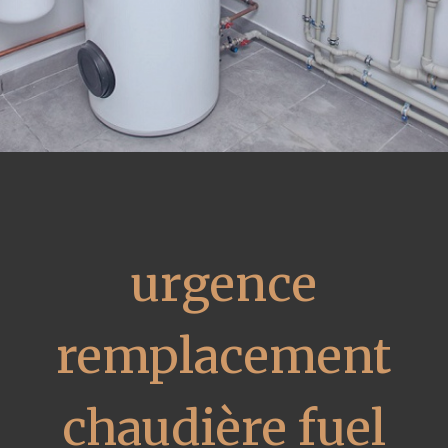
urgence
remplacement
chaudière fuel