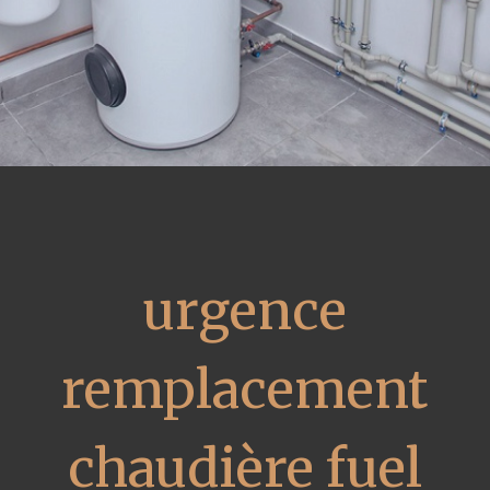
urgence
remplacement
chaudière fuel