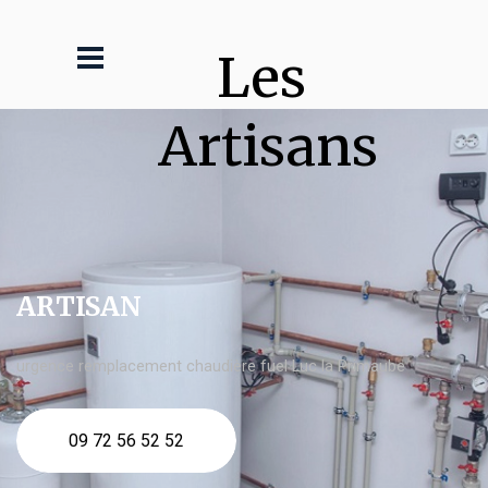
Les 
Artisans
ARTISAN
urgence remplacement chaudière fuel Luc la Primaube
09 72 56 52 52