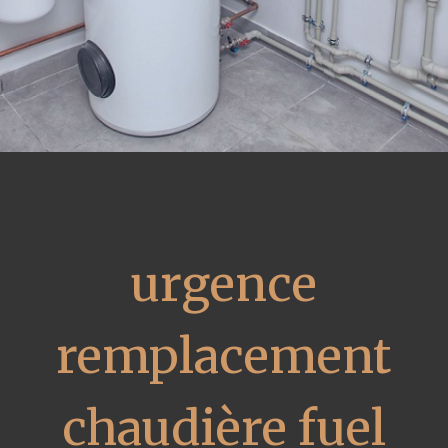
urgence
remplacement
chaudière fuel