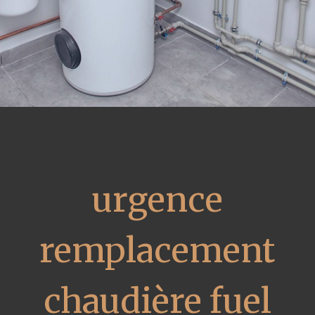
urgence
remplacement
chaudière fuel