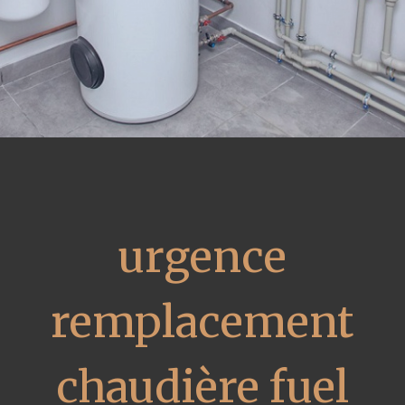
urgence
remplacement
chaudière fuel