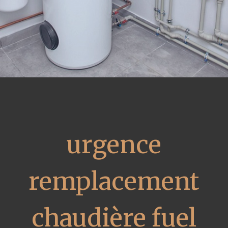
urgence
remplacement
chaudière fuel