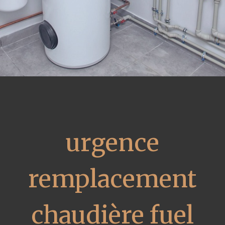
urgence
remplacement
chaudière fuel