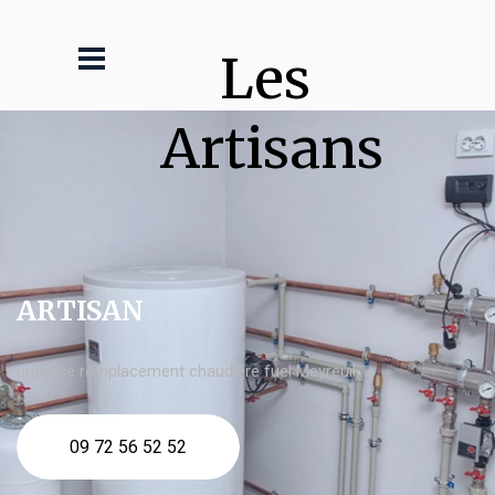
Les 
Artisans
ARTISAN
urgence remplacement chaudière fuel Meyreuil
09 72 56 52 52