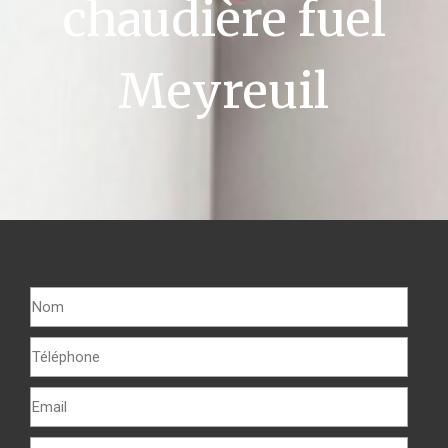
chaudière fuel
Meyreuil