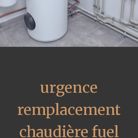
urgence
remplacement
chaudière fuel