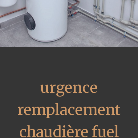
urgence
remplacement
chaudière fuel