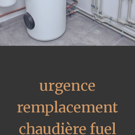
urgence
remplacement
chaudière fuel