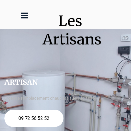
Les 
Artisans
ARTISAN
urgence remplacement chaudière fuel Moissac
09 72 56 52 52