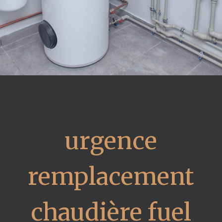
urgence
remplacement
chaudière fuel