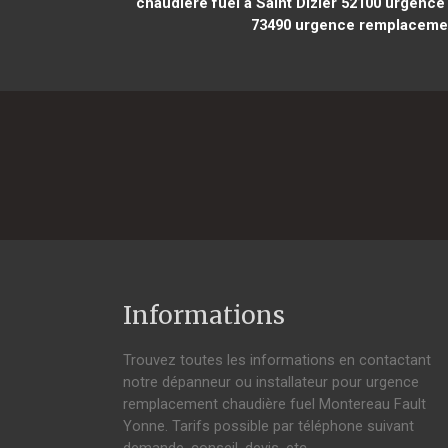
chaudière fuel à Saint Dizier 52100
urgence 
73490
urgence remplacement
Informations
Trouvez toutes les informations en contactant
notre dépanneur ou installateur pour urgence
remplacement chaudière fuel Montereau Fault
Yonne. Tarifs possible par téléphone suivant
demande, conseil, devis, etc.