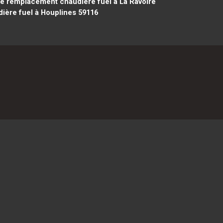
 remplacement chaudière fuel à La Ravoire
ère fuel à Houplines 59116