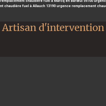
remplacement chaudière fuel à Marcq en Barœul 59700
urgence
 chaudière fuel à Allauch 13190
urgence remplacement chaudi
Artisan d'intervention