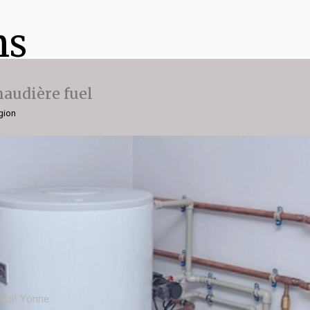
ns
audière fuel
gion
ault Yonne