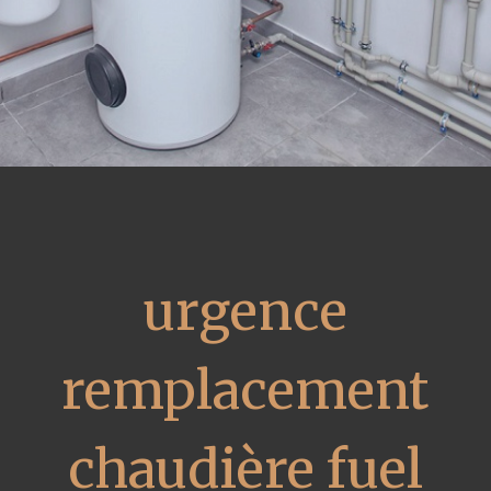
urgence
remplacement
chaudière fuel