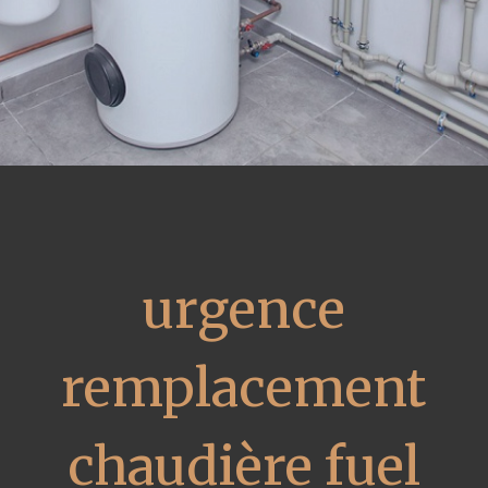
urgence
remplacement
chaudière fuel